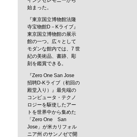
イングセレモニーから
始まった。
『東京国立博物館法隆
寺宝物館D－Kライブ』
東京国立博物館の展示
館の一つ。広々として
モダンな館内では、7 世
紀の美術品、書跡、彫
刻を鑑賞できる。
『Zero One San Jose
招聘D-Kライブ（初回の
殿堂入り）』最先端の
コンピュータ・テクノ
ロジーを駆使したアー
トを世界中から集めた
「Zero One San
Jose」が米カリフォル
ニア州 のサンノゼで開