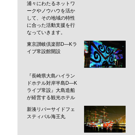
浦々にわたるネットワ
ークやノウハウを活か
して、その地域の特性
に合った活動支援を行
なっていきます。
東京讃岐倶楽部D―Kラ
イブ常設館開設
『長崎県大島ハイラン
ドホテル対岸半島D―K
ライブ常設』大島造船
が経営する観光ホテル
新湊リバーサイドフェ
スティバル海王丸