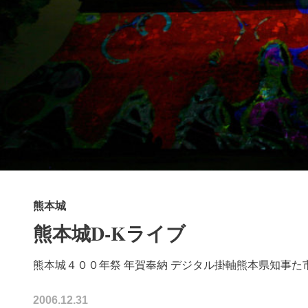
熊本城
熊本城D-Kライブ
熊本城４００年祭 年賀奉納 デジタル掛軸熊本県知事た
2006.12.31