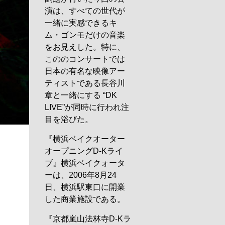
演は、すべての世代が
一緒に実感できるキ
ム・ゴンモだけの音楽
をお見えした。特に、
こののコンサートでは
日本の有名な映像アー
ティストである長谷川
章と一緒にする “DK
LIVE”が同時に行われ注
目を浴びた。
『横浜ベイクオーター
オープニングD-Kライ
ブ』横浜ベイクォータ
ーは、2006年8月24
日、横浜駅東口に開業
した商業施設である。
『京都嵐山法林寺D-Kラ