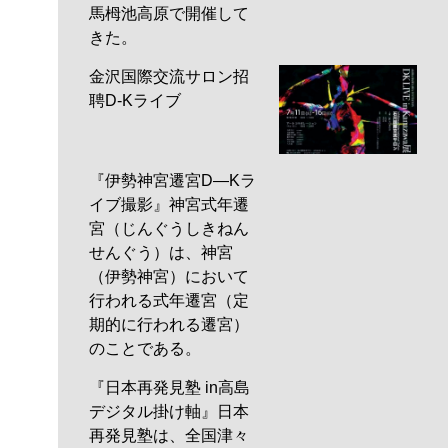
馬栂池高原で開催して
きた。
金沢国際交流サロン招
聘D-Kライブ
『伊勢神宮遷宮D―Kラ
イブ撮影』神宮式年遷
宮（じんぐうしきねん
せんぐう）は、神宮
（伊勢神宮）において
行われる式年遷宮（定
期的に行われる遷宮）
のことである。
『日本再発見塾 in高島
デジタル掛け軸』日本
再発見塾は、全国津々