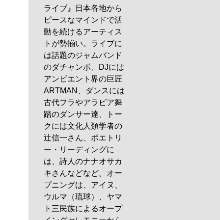
ライブ』日本各地から
ピースなマインドで活
動を続けるアーティス
トが勢揃い。ライブに
は話題のジャムバンド
のダチャンボ、DJには
アンビエント界の巨匠
ARTMAN、ダンスには
古代フラやアラビア舞
踏のダンサー達、トー
クには文化人類学者の
辻信一さん、ポエトリ
ー・リーディングに
は、詩人のナナオサカ
キさんなどなど。オー
プニングは、アイヌ、
ウルマ（琉球）、ヤマ
ト三民族によるオープ