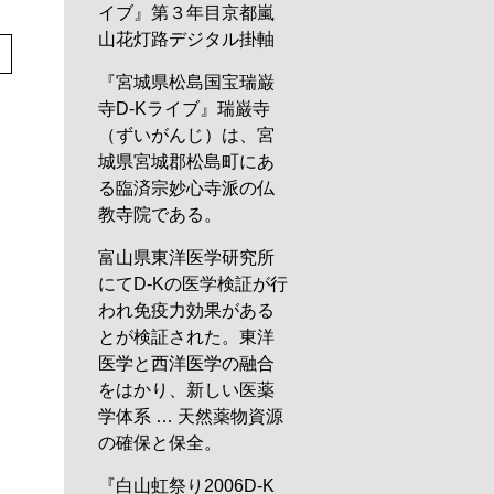
イブ』第３年目京都嵐
山花灯路デジタル掛軸
『宮城県松島国宝瑞巌
寺D-Kライブ』瑞巌寺
（ずいがんじ）は、宮
城県宮城郡松島町にあ
る臨済宗妙心寺派の仏
教寺院である。
富山県東洋医学研究所
にてD-Kの医学検証が行
われ免疫力効果がある
とが検証された。東洋
医学と西洋医学の融合
をはかり、新しい医薬
学体系 … 天然薬物資源
の確保と保全。
『白山虹祭り2006D-K